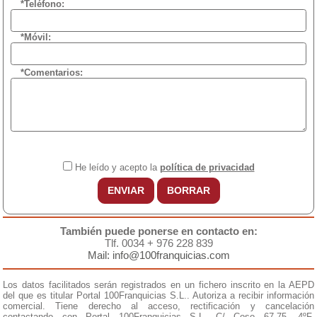
*Teléfono:
*Móvil:
*Comentarios:
He leído y acepto la
política de privacidad
ENVIAR
BORRAR
También puede ponerse en contacto en:
Tlf. 0034 + 976 228 839
Mail: info@100franquicias.com
Los datos facilitados serán registrados en un fichero inscrito en la AEPD
del que es titular Portal 100Franquicias S.L.. Autoriza a recibir información
comercial. Tiene derecho al acceso, rectificación y cancelación
contactando con Portal 100Franquicias S.L. C/ Coso 67-75, 4ºF,