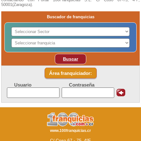
50001(Zaragoza).
Buscador de franquicias
Buscar
Área franquiciador:
Usuario
Contraseña
www.100franquicias.cr
C/ Coso 67 - 75, 4ºF