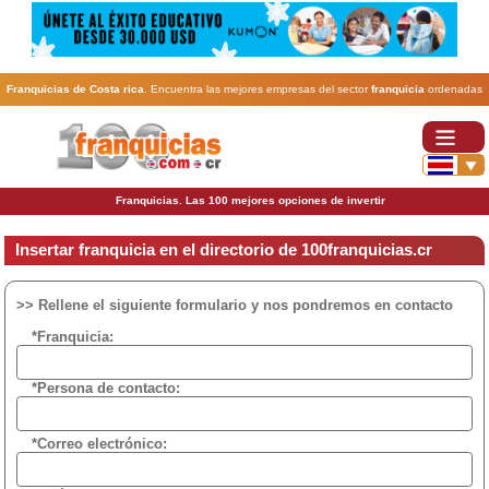
Franquicias de Costa rica
. Encuentra las mejores empresas del sector
franquicia
ordenadas
por actividad. En www.100franquicias.cr encontrarás las
franquicias
más rentables, baratas y
seguras.
Franquicias. Las 100 mejores opciones de invertir
Insertar franquicia en el directorio de 100franquicias.cr
>> Rellene el siguiente formulario y nos pondremos en contacto
*Franquicia:
*Persona de contacto:
*Correo electrónico: