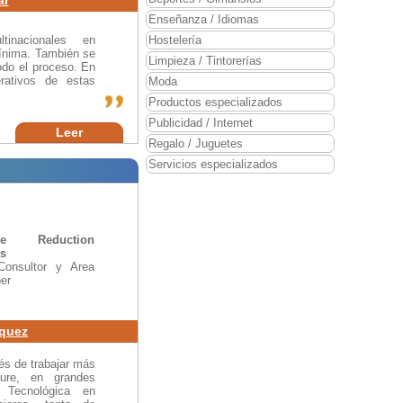
Enseñanza / Idiomas
tinacionales en
Hostelería
mínima. También se
Limpieza / Tintorerías
do el proceso. En
erativos de estas
Moda
Productos especializados
Publicidad / Internet
Leer
Regalo / Juguetes
Servicios especializados
se Reduction
ts
Consultor y Area
er
quez
és de trabajar más
ure, en grandes
 Tecnológica en