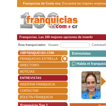
Franquicias de Costa rica
. Encuentra las mejores empresa
Franquicias. Las 100 mejores opciones de invertir
Área franquiciador:
Usuario
Contraseñ
100FRANQUICIAS.COM
Entrevistas
FRANQUICIAS ESTRELLA
Habla el franquic
DIRECTORIO
NOTICIAS
ENTREVISTAS
INSERTAR FRANQUICIA
CONTACTAR
BOLETÍN FRANQUICIA
Franquicia Top 1
Carm