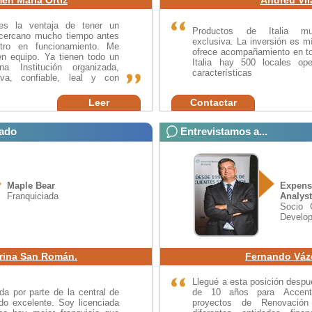
es la ventaja de tener un
Productos de Italia mul
cercano mucho tiempo antes
exclusiva. La inversión es 
tro en funcionamiento. Me
ofrece acompañamiento en to
en equipo. Ya tienen todo un
Italia hay 500 locales op
 Institución organizada,
características
tiva, confiable, leal y con
s.
Leer
Contactar
iado
Entrevistamos a...
Maple Bear
Expen
Franquiciada
Analys
Socio 
Develop
rina San Román.
Fernando Váz
Llegué a esta posición despu
da por parte de la central de
de 10 años para Accent
do excelente. Soy licenciada
proyectos de Renovación