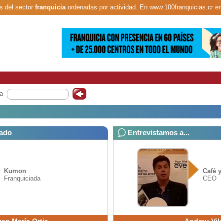
s del sector
franquicia
ordenadas por actividad. En www.100franquicias.cr e
a
iado
Entrevistamos a...
Kumon
Café y
Franquiciada
CEO
en María Ortiz
Andreu Vil