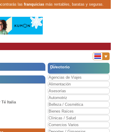
ncontrarás las
franquicias
más rentables, baratas y seguras.
Directorio
Agencias de Viajes
Alimentación
Asesorías
Automotriz
 Té Italia
Belleza / Cosmética
Bienes Raíces
Clínicas / Salud
Comercios Varios
Deportes / Gimansios
ar