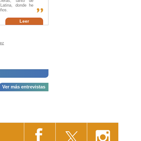
ncieras, tanto de
atina, donde he
años.
Leer
nez
Ver más entrevistas