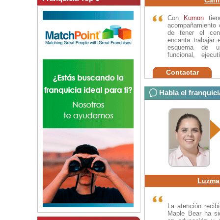
Con
Kumon
tien
acompañamiento 
de tener el cen
encanta trabajar 
esquema de una
funcional, ejecu
grandes resultado
Contactar
Habla el franquic
Luzma
La atención recibi
Maple Bear ha si