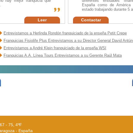
o hay mejor franquicia que
diferentes entidades fina
.
España como de América L
estado trabajando durante 5 
Leer
Contactar
Entrevistamos a Herlinda Rondón franquiciado de la enseña Petit Crepe
Franquicias Fisiolife Plus Entrevistamos a su Director General David Antú
Entrevistamos a André Klein franquiciado de la enseña WSI
Franquicias A.A. Línea Tours Entrevistamos a su Gerente Raúl Mata
67 - 75, 4ºF
aragoza - España