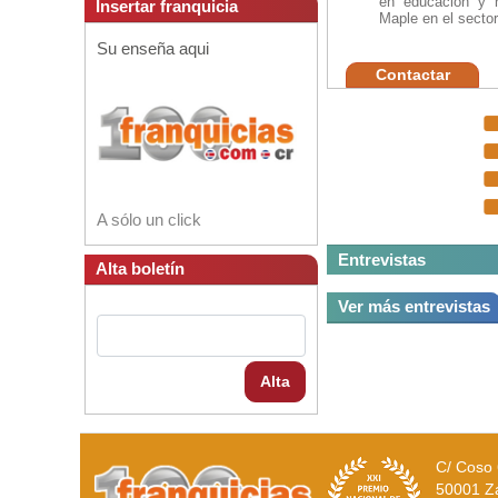
en educación y n
Insertar franquicia
Maple en el sector
Su enseña aqui
Contactar
A sólo un click
Entrevistas
Alta boletín
Ver más entrevistas
Alta
C/ Coso 
50001 Z