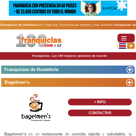
Franquicias de Hostelería
en Costa rica. Encuentra las mejores y más rentables
franquicias de
Hostelería
. Abre tu negocio a través de una franquicia barata, rentable y segura.
Franquicias. Las 100 mejores opciones de invertir
Franquicias de Hostelería
Bagelmen's
+ INFO
CONTACTAR
Bagelmen’s
es un
restaurante
de
comida rápida
y
saludable
, la