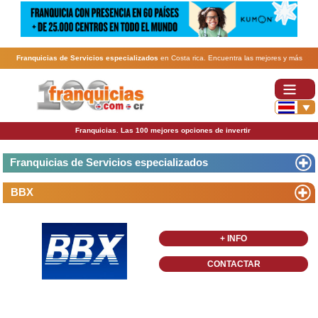
Franquicias de Servicios especializados
en Costa rica. Encuentra las mejores y más
rentables
franquicias de Servicios especializados
. Abre tu negocio a través de una franquicia
barata, rentable y segura.
Franquicias. Las 100 mejores opciones de invertir
Franquicias de Servicios especializados
BBX
+ INFO
CONTACTAR