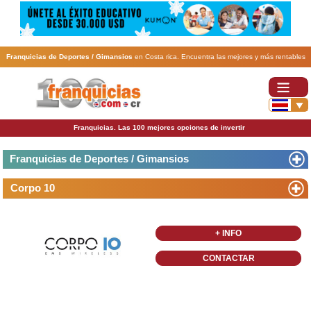
Franquicias de Deportes / Gimansios
en Costa rica. Encuentra las mejores y más rentables
franquicias de Deportes / Gimansios
. Abre tu negocio a través de una franquicia barata,
rentable y segura.
Franquicias. Las 100 mejores opciones de invertir
Franquicias de Deportes / Gimansios
Corpo 10
+ INFO
CONTACTAR