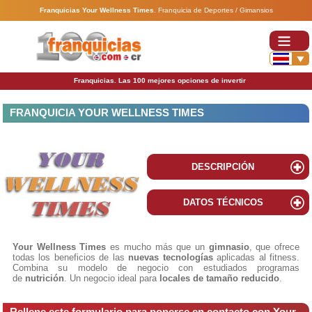
Franquicias Your Wellness Times
.
Franquicia de Deportes / Gimansios
Franquicias. Las 100 mejores opciones de invertir
FRANQUICIA YOUR WELLNESS TIMES
DESCRIPCIÓN
DATOS TÉCNICOS
Your Wellness Times
es mucho más que un
gimnasio
, que ofrece
todas los beneficios de las
nuevas tecnologías
aplicadas al fitness.
Combina su modelo de negocio con estudiados programas
de
nutrición
. Un negocio ideal para
locales de tamaño reducido
.
Rellene este formulario para ponerse en contacto con Your