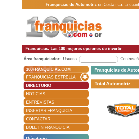
Franquicias de Automotriz
en Costa rica. Encuent
Franquicias. Las 100 mejores opciones de invertir
Área franquiciador:
Usuario
Contraseñ
100FRANQUICIAS.COM
Franquicias de Auto
FRANQUICIAS ESTRELLA
Total Automotriz
DIRECTORIO
NOTICIAS
ENTREVISTAS
INSERTAR FRANQUICIA
CONTACTAR
BOLETÍN FRANQUICIA
Directorio