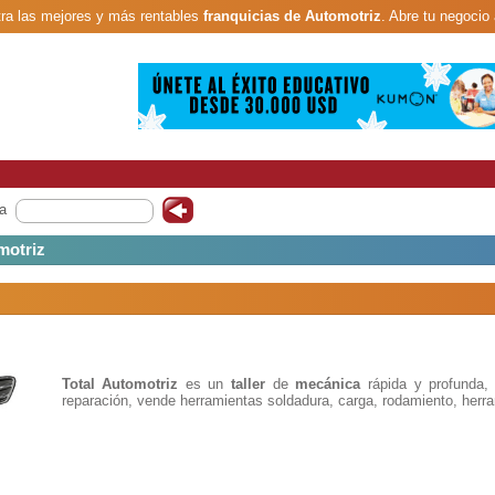
ra las mejores y más rentables
franquicias de Automotriz
. Abre tu negocio 
a
motriz
Total Automotriz
es un
taller
de
mecánica
rápida y profunda, 
reparación, vende herramientas soldadura, carga, rodamiento, herr