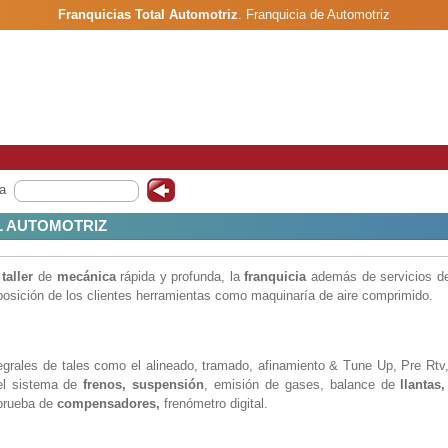
Franquicias Total Automotriz
.
Franquicia de Automotriz
a
L AUTOMOTRIZ
n
taller
de
mecánica
rápida y profunda, la
franquicia
además de servicios de
posición de los clientes herramientas como maquinaría de aire comprimido.
egrales de tales como el alineado, tramado, afinamiento & Tune Up, Pre Rtv
el sistema de
frenos, suspensión
, emisión de gases, balance de
llantas,
 prueba de
compensadores,
frenómetro digital.