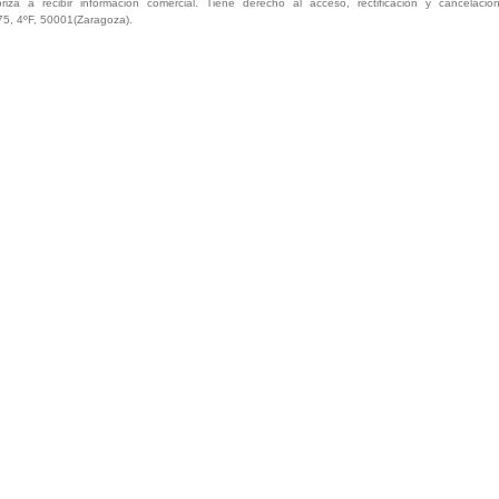
oriza a recibir información comercial. Tiene derecho al acceso, rectificación y cancelaci
75, 4ºF, 50001(Zaragoza).