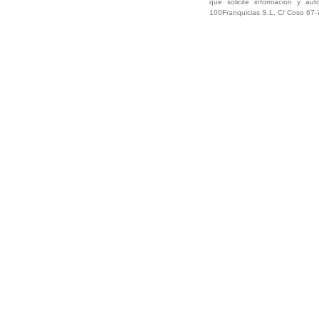
que solicite información y aut
100Franquicias S.L. C/ Coso 67-