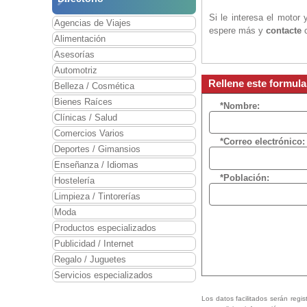
Si le interesa el motor
Agencias de Viajes
espere más y
contacte
c
Alimentación
Asesorías
Automotriz
Rellene este formula
Belleza / Cosmética
Bienes Raíces
*Nombre:
Clínicas / Salud
Comercios Varios
*Correo electrónico:
Deportes / Gimansios
Enseñanza / Idiomas
*Población:
Hostelería
Limpieza / Tintorerías
Moda
Productos especializados
Publicidad / Internet
Regalo / Juguetes
Servicios especializados
Los datos facilitados serán regis