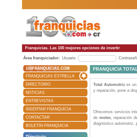
Franquicias. Las 100 mejores opciones de invertir
Área franquiciador:
Usuario
Contraseñ
100FRANQUICIAS.COM
FRANQUICIA TOTA
FRANQUICIAS ESTRELLA
DIRECTORIO
Total Automotriz
es u
y reparación, pone a dis
NOTICIAS
ENTREVISTAS
INSERTAR FRANQUICIA
Ofrecemos servicios int
CONTACTAR
de
motor,
reparación d
diagnóstico automotriz,
BOLETÍN FRANQUICIA
Directorio