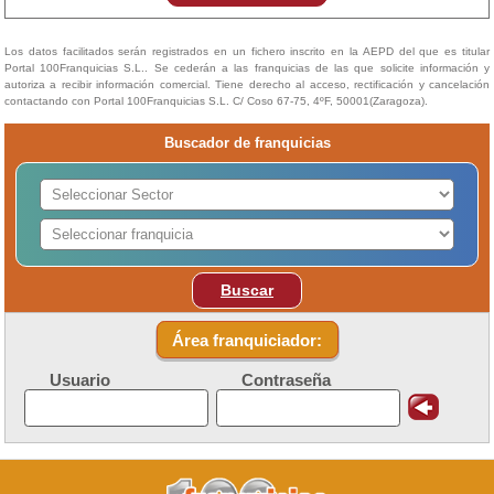
Los datos facilitados serán registrados en un fichero inscrito en la AEPD del que es titular
Portal 100Franquicias S.L.. Se cederán a las franquicias de las que solicite información y
autoriza a recibir información comercial. Tiene derecho al acceso, rectificación y cancelación
contactando con Portal 100Franquicias S.L. C/ Coso 67-75, 4ºF, 50001(Zaragoza).
Buscador de franquicias
Buscar
Área franquiciador:
Usuario
Contraseña