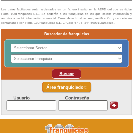
Los datos facilitados serán registrados en un fichero inscrito en la AEPD del que es titular
Portal 100Franquicias S.L.. Se cederán a las franquicias de las que solicite información y
autoriza a recibir información comercial. Tiene derecho al acceso, rectificación y cancelación
contactando con Portal 100Franquicias S.L. C/ Coso 67-75, 4ºF, 50001(Zaragoza).
Buscador de franquicias
Buscar
Área franquiciador:
Usuario
Contraseña