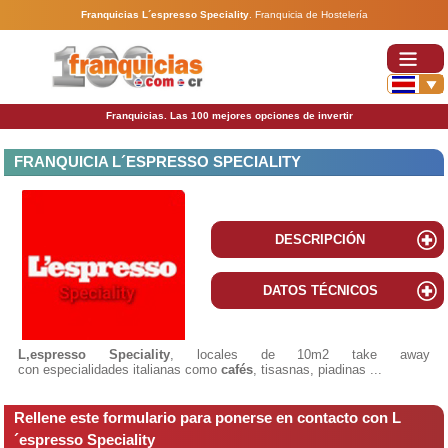
Franquicias L´espresso Speciality
.
Franquicia de Hostelería
Franquicias. Las 100 mejores opciones de invertir
FRANQUICIA L´ESPRESSO SPECIALITY
DESCRIPCIÓN
DATOS TÉCNICOS
L,espresso Speciality
, locales de 10m2 take away
con especialidades italianas como
cafés
, tisasnas, piadinas ...
Rellene este formulario para ponerse en contacto con L
´espresso Speciality