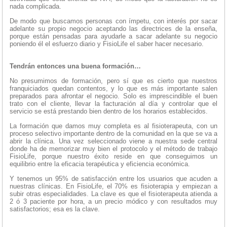
nada complicada.
De modo que buscamos personas con ímpetu, con interés por sacar
adelante su propio negocio aceptando las directrices de la enseña,
porque están pensadas para ayudarle a sacar adelante su negocio
poniendo él el esfuerzo diario y FisioLife el saber hacer necesario.
Tendrán entonces una buena formación…
No presumimos de formación, pero sí que es cierto que nuestros
franquiciados quedan contentos, y lo que es más importante salen
preparados para afrontar el negocio. Solo es imprescindible el buen
trato con el cliente, llevar la facturación al día y controlar que el
servicio se está prestando bien dentro de los horarios establecidos.
La formación que damos muy completa es al fisioterapeuta, con un
proceso selectivo importante dentro de la comunidad en la que se va a
abrir la clínica. Una vez seleccionado viene a nuestra sede central
donde ha de memorizar muy bien el protocolo y el método de trabajo
FisioLife, porque nuestro éxito reside en que conseguimos un
equilibrio entre la eficacia terapéutica y eficiencia económica.
Y tenemos un 95% de satisfacción entre los usuarios que acuden a
nuestras clínicas. En FisioLife, el 70% es fisioterapia y empiezan a
subir otras especialidades. La clave es que el fisioterapeuta atienda a
2 ó 3 paciente por hora, a un precio módico y con resultados muy
satisfactorios; esa es la clave.