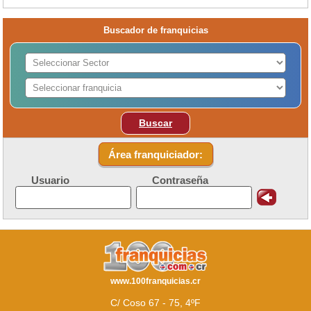
Buscador de franquicias
Buscar
Área franquiciador:
Usuario
Contraseña
www.100franquicias.cr
C/ Coso 67 - 75, 4ºF