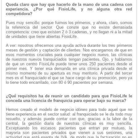
Queda claro que hay que hacerlo de la mano de una cadena con
experiencia. ¿Por qué FisioLife, y no alguna otra red
competidora?
Pues muy sencillo: porque fuimos los primeros, y ahora, claro, somos
la referencia del sector. Que conste que no existe demasiada
competencia: creo que existen 2 ó 3 cadenas, y no llegan ni a la mitad
de unidades que tiene abiertas FisioLife.
A ver: nosotros ofrecemos una ayuda activa durante los tres primeros
meses de gestión y captación de clientes. Nos encargamos de que en
esos momentos cruciales para cualquier negocio nuevo, las clínicas
de nuestros nuevos franquiciados tengan pacientes. Ojo, y hablamos
de que un centro FisioLife puede tener unos 250 pacientes desde el
primer mes. Y tener esa demanda en una clínica privada desde el
mismo momento de su apertura es muy meritorio. A partir del tercer
mes es el franquiciado el que se hace cargo de su promoción, pero ya
lo tiene todo encarrilado, con 80 ó 90 pacientes por semana.
¿Qué requisitos ha de reunir un candidato para que FisioLife le
conceda una licencia de franquicia para operar bajo su marca?
Hemos creado el modelo de negocio idóneo para todo aquel que no
tiene experiencia en el sector salud: al franquiciado se le da todo muy
resuelto, y además puede contar con que, gracias a la labor de la
central, la gestión diaria de nuestras clínicas es muy sencilla.
Exceptuando los escasos pacientes que entran por mutuas, la
mayoría son pacientes privados que vienen a sus sesiones, una
actividad que está exenta de IVA, de modo que la facturación no es