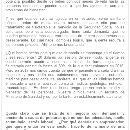
potencial posible: desde los bebés con dos meses de vida hasta las
personas centenarias pueden venir a que les ayudemos con sus
problemas de bienestar.
Y es que cuando solicitas ayuda en un establecimiento sanitario
público tardan de media cuatro meses en darte cita para un
tratamiento de fisioterapia: el servicio de la Seguridad Social no es
deficitario, pero está sobrecargado: tiene tanta demanda que no
pueden gestionarla más que con una lista de espera poco menos que
desesperante. Lo cual hace, como es lógico, que la gente recurra a
los centros privados. Ahí tenemos la demanda.
¿Qué hemos hecho para que esa demanda se mantenga en el tiempo
y sea recurrente? 20 dólares por sesión: de ese modo, la gente se
puede permitir acudir a nuestras clínicas de forma regular. La
fisioterapia constituía hasta el 80% de lo que facturábamos en 2016.
Pero en 2017 nos dimos cuenta de que el paciente era cada día más
exigente, y nos pedía que cubriésemos más servicios: nutrición,
médicos para pasar consulta, etcétera. Así que en las clínicas hemos
empezado a abrir el abanico: consulta médica, podología, nutrición,
traumatología… Es decir, todo lo que tenga que ver con la salud y el
bienestar de las personas. Nuestra clínica tiene un registro de
Ministerio de Sanidad y es, por lo tanto, un establecimiento sanitario.
Queda claro que se trata de un negocio con demanda, y
creciendo a causa de posturas que no son las adecuadas, sueño
acumulado, estrés laboral… ¿Por qué debería un emprendedor,
que quiere entrar en este sector, hacerlo de la mano de una