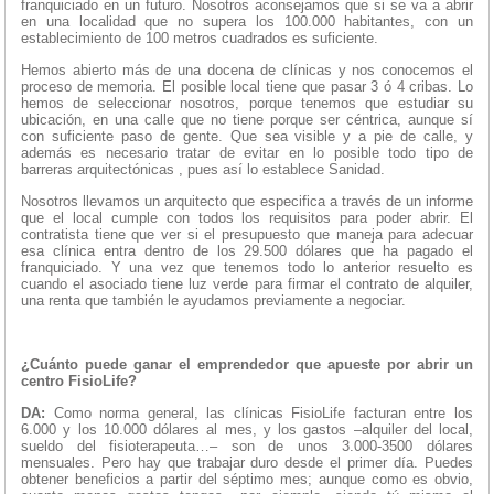
franquiciado en un futuro. Nosotros aconsejamos que si se va a abrir
en una localidad que no supera los 100.000 habitantes, con un
establecimiento de 100 metros cuadrados es suficiente.
Hemos abierto más de una docena de clínicas y nos conocemos el
proceso de memoria. El posible local tiene que pasar 3 ó 4 cribas. Lo
hemos de seleccionar nosotros, porque tenemos que estudiar su
ubicación, en una calle que no tiene porque ser céntrica, aunque sí
con suficiente paso de gente. Que sea visible y a pie de calle, y
además es necesario tratar de evitar en lo posible todo tipo de
barreras arquitectónicas , pues así lo establece Sanidad.
Nosotros llevamos un arquitecto que especifica a través de un informe
que el local cumple con todos los requisitos para poder abrir. El
contratista tiene que ver si el presupuesto que maneja para adecuar
esa clínica entra dentro de los 29.500 dólares que ha pagado el
franquiciado. Y una vez que tenemos todo lo anterior resuelto es
cuando el asociado tiene luz verde para firmar el contrato de alquiler,
una renta que también le ayudamos previamente a negociar.
¿Cuánto puede ganar el emprendedor que apueste por abrir un
centro FisioLife?
DA:
Como norma general, las clínicas FisioLife facturan entre los
6.000 y los 10.000 dólares al mes, y los gastos –alquiler del local,
sueldo del fisioterapeuta…– son de unos 3.000-3500 dólares
mensuales. Pero hay que trabajar duro desde el primer día. Puedes
obtener beneficios a partir del séptimo mes; aunque como es obvio,