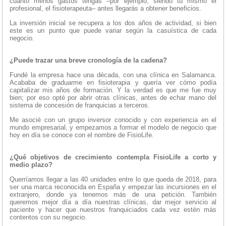
cuanto menos gastos tengas –por ejemplo, siendo tú mismo el
profesional, el fisioterapeuta– antes llegarás a obtener beneficios.
La inversión inicial se recupera a los dos años de actividad, si bien
este es un punto que puede variar según la casuística de cada
negocio.
¿Puede trazar una breve cronología de la cadena?
Fundé la empresa hace una década, con una clínica en Salamanca.
Acababa de graduarme en fisioterapia y quería ver cómo podía
capitalizar mis años de formación. Y la verdad es que me fue muy
bien; por eso opté por abrir otras clínicas, antes de echar mano del
sistema de concesión de franquicias a terceros.
Me asocié con un grupo inversor conocido y con experiencia en el
mundo empresarial, y empezamos a formar el modelo de negocio que
hoy en día se conoce con el nombre de FisioLife.
¿Qué objetivos de crecimiento contempla FisioLife a corto y
medio plazo?
Querríamos llegar a las 40 unidades entre lo que queda de 2018, para
ser una marca reconocida en España y empezar las incursiones en el
extranjero, donde ya tenemos más de una petición. También
queremos mejor día a día nuestras clínicas, dar mejor servicio al
paciente y hacer que nuestros franquiciados cada vez estén más
contentos con su negocio.