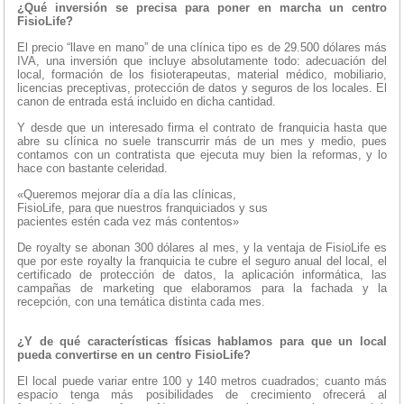
¿Qué inversión se precisa para poner en marcha un centro
FisioLife?
El precio “llave en mano” de una clínica tipo es de 29.500 dólares más
IVA, una inversión que incluye absolutamente todo: adecuación del
local, formación de los fisioterapeutas, material médico, mobiliario,
licencias preceptivas, protección de datos y seguros de los locales. El
canon de entrada está incluido en dicha cantidad.
Y desde que un interesado firma el contrato de franquicia hasta que
abre su clínica no suele transcurrir más de un mes y medio, pues
contamos con un contratista que ejecuta muy bien la reformas, y lo
hace con bastante celeridad.
«Queremos mejorar día a día las clínicas,
FisioLife, para que nuestros franquiciados y sus
pacientes estén cada vez más contentos»
De royalty se abonan 300 dólares al mes, y la ventaja de FisioLife es
que por este royalty la franquicia te cubre el seguro anual del local, el
certificado de protección de datos, la aplicación informática, las
campañas de marketing que elaboramos para la fachada y la
recepción, con una temática distinta cada mes.
¿Y de qué características físicas hablamos para que un local
pueda convertirse en un centro FisioLife?
El local puede variar entre 100 y 140 metros cuadrados; cuanto más
espacio tenga más posibilidades de crecimiento ofrecerá al