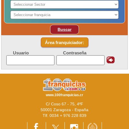
Buscar
Área franquiciador:
Usuario
Contraseña
www.100franquicias.cr
C/ Coso 67 - 75, 4ºF
50001 Zaragoza - España
Tlf. 0034 + 976 228 839