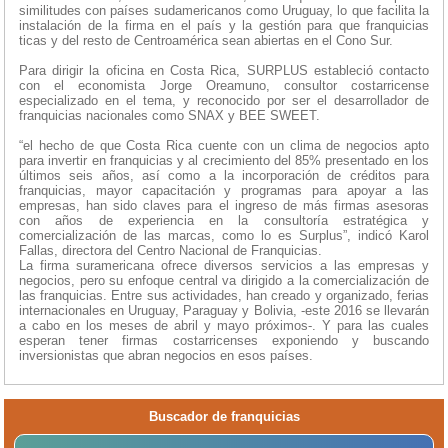
similitudes con países sudamericanos como Uruguay, lo que facilita la
instalación de la firma en el país y la gestión para que franquicias
ticas y del resto de Centroamérica sean abiertas en el Cono Sur.
Para dirigir la oficina en Costa Rica, SURPLUS estableció contacto
con el economista Jorge Oreamuno, consultor costarricense
especializado en el tema, y reconocido por ser el desarrollador de
franquicias nacionales como SNAX y BEE SWEET.
“el hecho de que Costa Rica cuente con un clima de negocios apto
para invertir en franquicias y al crecimiento del 85% presentado en los
últimos seis años, así como a la incorporación de créditos para
franquicias, mayor capacitación y programas para apoyar a las
empresas, han sido claves para el ingreso de más firmas asesoras
con años de experiencia en la consultoría estratégica y
comercialización de las marcas, como lo es Surplus”, indicó Karol
Fallas, directora del Centro Nacional de Franquicias.
La firma suramericana ofrece diversos servicios a las empresas y
negocios, pero su enfoque central va dirigido a la comercialización de
las franquicias. Entre sus actividades, han creado y organizado, ferias
internacionales en Uruguay, Paraguay y Bolivia, -este 2016 se llevarán
a cabo en los meses de abril y mayo próximos-. Y para las cuales
esperan tener firmas costarricenses exponiendo y buscando
inversionistas que abran negocios en esos países.
Buscador de franquicias