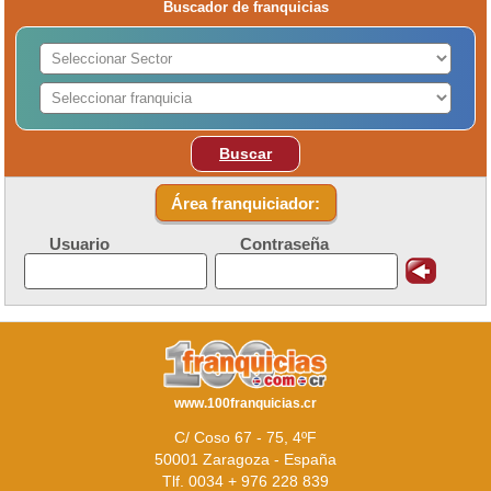
Buscador de franquicias
Buscar
Área franquiciador:
Usuario
Contraseña
www.100franquicias.cr
C/ Coso 67 - 75, 4ºF
50001 Zaragoza - España
Tlf. 0034 + 976 228 839