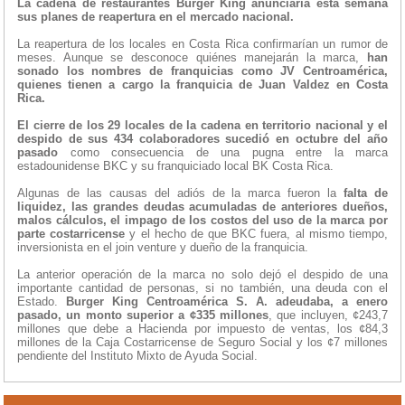
La cadena de restaurantes Burger King anunciaría esta semana
sus planes de reapertura en el mercado nacional.
La reapertura de los locales en Costa Rica confirmarían un rumor de
meses. Aunque se desconoce quiénes manejarán la marca,
han
sonado los nombres de franquicias como JV Centroamérica,
quienes tienen a cargo la franquicia de Juan Valdez en Costa
Rica.
El cierre de los 29 locales de la cadena en territorio nacional y el
despido de sus 434 colaboradores sucedió en octubre del año
pasado
como consecuencia de una pugna entre la marca
estadounidense BKC y su franquiciado local BK Costa Rica.
Algunas de las causas del adiós de la marca fueron la
falta de
liquidez, las grandes deudas acumuladas de anteriores dueños,
malos cálculos, el impago de los costos del uso de la marca por
parte costarricense
y el hecho de que BKC fuera, al mismo tiempo,
inversionista en el join venture y dueño de la franquicia.
La anterior operación de la marca no solo dejó el despido de una
importante cantidad de personas, si no también, una deuda con el
Estado.
Burger King Centroamérica S. A. adeudaba, a enero
pasado, un monto superior a ¢335 millones
, que incluyen, ¢243,7
millones que debe a Hacienda por impuesto de ventas, los ¢84,3
millones de la Caja Costarricense de Seguro Social y los ¢7 millones
pendiente del Instituto Mixto de Ayuda Social.