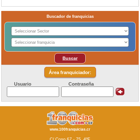
Buscador de franquicias
Buscar
Área franquiciador:
Usuario
Contraseña
www.100franquicias.cr
C/ Coso 67 - 75, 4ºF