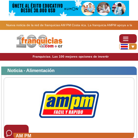
Nueva noticia de la red de franquicias AM PM Costa rica. La franquicia AMPM apoya a la
infancia.
Franquicias. Las 100 mejores opciones de invertir
Noticia - Alimentación
AM PM