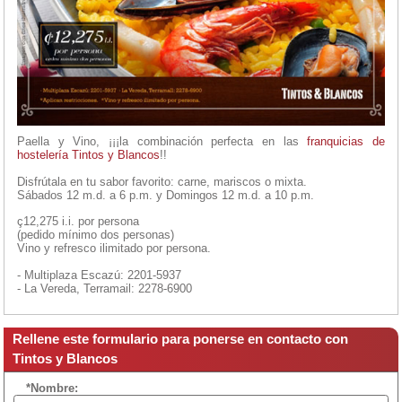
Paella y Vino, ¡¡¡la combinación perfecta en las
franquicias de
hostelería
Tintos y Blancos
!!
Disfrútala en tu sabor favorito: carne, mariscos o mixta.
Sábados 12 m.d. a 6 p.m. y Domingos 12 m.d. a 10 p.m.
ç12,275 i.i. por persona
(pedido mínimo dos personas)
Vino y refresco ilimitado por persona.
- Multiplaza Escazú: 2201-5937
- La Vereda, Terramail: 2278-6900
Rellene este formulario para ponerse en contacto con
Tintos y Blancos
*Nombre: