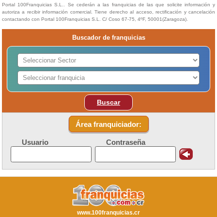
Portal 100Franquicias S.L.. Se cederán a las franquicias de las que solicite información y
autoriza a recibir información comercial. Tiene derecho al acceso, rectificación y cancelación
contactando con Portal 100Franquicias S.L. C/ Coso 67-75, 4ºF, 50001(Zaragoza).
Buscador de franquicias
Buscar
Área franquiciador:
Usuario
Contraseña
www.100franquicias.cr