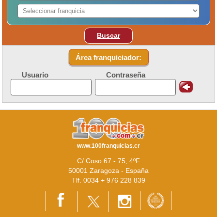
Buscar
Área franquiciador:
Usuario
Contraseña
www.100franquicias.cr
C/ Coso 67 - 75, 4ºF
50001 Zaragoza - España
Tlf. 0034 + 976 228 839