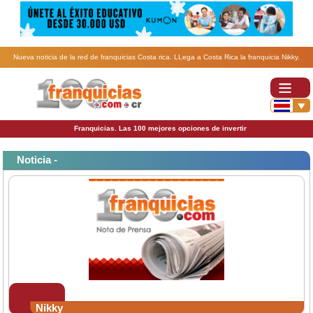
Nueva noticia de la red de franquicias Costa rica. LLega a Costa Rica la franquicia Nikky.
Franquicias. Las 100 mejores opciones de invertir
Noticia -
Nikky