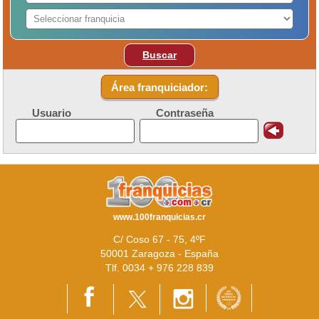
Buscar
Área franquiciador:
Usuario
Contraseña
www.100franquicias.cr
C/ Coso 67 - 75, 4ºF
50001 Zaragoza - España
Tlf. 0034 + 976 228 839