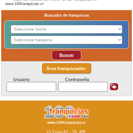
www.100franquicias.cr
Buscador de franquicias
Buscar
Área franquiciador:
Usuario
Contraseña
www.100franquicias.cr
C/ Coso 67 - 75, 4ºF