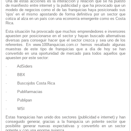
Una de estas acciones es la interacción y relación que se ha puesto
de manifiesto entre internet y la publicidad y que ha provocado que un
modelo de negocios como el de las franquicias haya posicionado sus
'ojos' en el mismo apostando de forma definitiva por un sector que
cotiza al alza en un país con una economía emergente como es Costa
Rica.
Esta situación ha provocado que muchos emprendedores e inversores
apuesten por posicionarse en el sector y hayan buscado alternativas
diversas para conseguir hacer que el sector crezca y sea uno de los
referentes. En www.100fanquicias.com.cr hemos resaltado algunas
muestras de este tipo de franquicias que a día de hoy se han
convertido en una oportunidad de mercado para todos aquellos que
apuesten por este sector:
·
AdSiders
·
BBX
·
Buscojobs Costa Rica
·
Publifarmacias
·
Publipan
·
WSI
Estas franquicias han unido dos sectores (publicidad e internet) y han
conseguido generar, gracias a la franquicia un potente sector que
posibilite generar nuevas expectativas y convertirlo en un sector
potente y con una enorme pujanza.