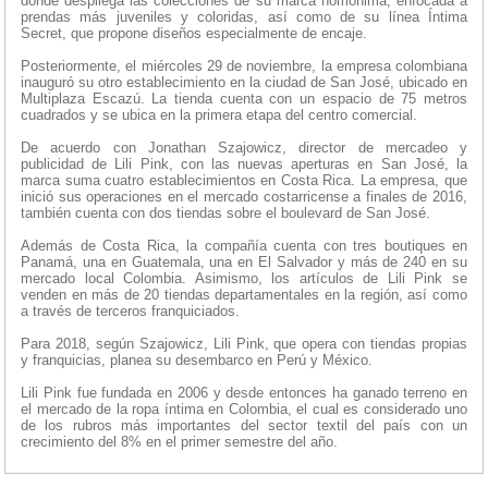
donde despliega las colecciones de su marca homónima, enfocada a
prendas más juveniles y coloridas, así como de su línea Íntima
Secret, que propone diseños especialmente de encaje.
Posteriormente, el miércoles 29 de noviembre, la empresa colombiana
inauguró su otro establecimiento en la ciudad de San José, ubicado en
Multiplaza Escazú. La tienda cuenta con un espacio de 75 metros
cuadrados y se ubica en la primera etapa del centro comercial.
De acuerdo con Jonathan Szajowicz, director de mercadeo y
publicidad de Lili Pink, con las nuevas aperturas en San José, la
marca suma cuatro establecimientos en Costa Rica. La empresa, que
inició sus operaciones en el mercado costarricense a finales de 2016,
también cuenta con dos tiendas sobre el boulevard de San José.
Además de Costa Rica, la compañía cuenta con tres boutiques en
Panamá, una en Guatemala, una en El Salvador y más de 240 en su
mercado local Colombia. Asimismo, los artículos de Lili Pink se
venden en más de 20 tiendas departamentales en la región, así como
a través de terceros franquiciados.
Para 2018, según Szajowicz, Lili Pink, que opera con tiendas propias
y franquicias, planea su desembarco en Perú y México.
Lili Pink fue fundada en 2006 y desde entonces ha ganado terreno en
el mercado de la ropa íntima en Colombia, el cual es considerado uno
de los rubros más importantes del sector textil del país con un
crecimiento del 8% en el primer semestre del año.