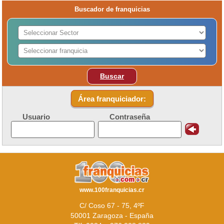
Buscador de franquicias
Buscar
Área franquiciador:
Usuario
Contraseña
www.100franquicias.cr
C/ Coso 67 - 75, 4ºF
50001 Zaragoza - España