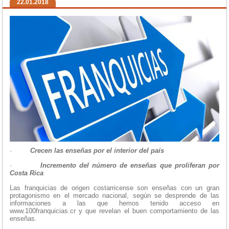
22.01.2018
·
Crecen las enseñas por el interior del país
·
Incremento del número de enseñas que proliferan por
Costa Rica
Las franquicias de origen costarricense son enseñas con un gran
protagonismo en el mercado nacional, según se desprende de las
informaciones a las que hemos tenido acceso en
www.100franquicias.cr y que revelan el buen comportamiento de las
enseñas.