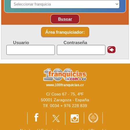
Buscar
Área franquiciador:
Usuario
Contraseña
www.100franquicias.cr
C/ Coso 67 - 75, 4ºF
50001 Zaragoza - España
Tlf. 0034 + 976 228 839