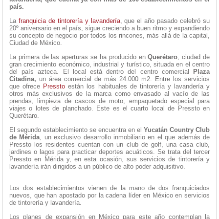
país.
La
franquicia de tintorería y lavandería
, que el año pasado celebró su
20º aniversario en el país, sigue creciendo a buen ritmo y expandiendo
su concepto de negocio por todos los rincones, más allá de la capital,
Ciudad de México.
La primera de las aperturas se ha producido en
Querétaro
, ciudad de
gran crecimiento económico, industrial y turístico, situada en el centro
del país azteca. El local está dentro del centro comercial
Plaza
Citadina,
un área comercial de más 24.000 m2. Entre los servicios
que ofrece
Pressto
están los habituales de tintorería y lavandería y
otros más exclusivos de la marca como envasado al vacío de las
prendas, limpieza de cascos de moto, empaquetado especial para
viajes o lotes de planchado. Este es el cuarto local de Pressto en
Querétaro.
El segundo establecimiento se encuentra en el
Yucatán Country Club
de Mérida
, un exclusivo desarrollo inmobiliario en el que además de
Pressto los residentes cuentan con un club de golf, una casa club,
jardines o lagos para practicar deportes acuáticos. Se trata del tercer
Pressto en Mérida y, en esta ocasión, sus servicios de tintorería y
lavandería irán dirigidos a un público de alto poder adquisitivo.
Los dos establecimientos vienen de la mano de dos franquiciados
nuevos, que han apostado por la cadena líder en México en servicios
de tintorería y lavandería.
Los planes de expansión en México para este año contemplan la