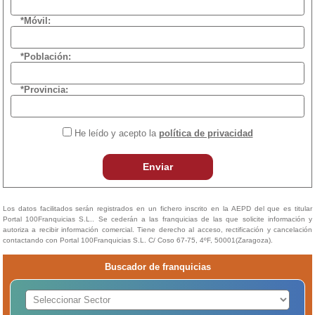
*Móvil:
*Población:
*Provincia:
He leído y acepto la
política de privacidad
Enviar
Los datos facilitados serán registrados en un fichero inscrito en la AEPD del que es titular
Portal 100Franquicias S.L.. Se cederán a las franquicias de las que solicite información y
autoriza a recibir información comercial. Tiene derecho al acceso, rectificación y cancelación
contactando con Portal 100Franquicias S.L. C/ Coso 67-75, 4ºF, 50001(Zaragoza).
Buscador de franquicias