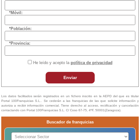
*Móvil:
*Población:
*Provincia:
He leído y acepto la
política de privacidad
Enviar
Los datos facilitados serán registrados en un fichero inscrito en la AEPD del que es titular
Portal 100Franquicias S.L.. Se cederán a las franquicias de las que solicite información y
autoriza a recibir información comercial. Tiene derecho al acceso, rectificación y cancelación
contactando con Portal 100Franquicias S.L. C/ Coso 67-75, 4ºF, 50001(Zaragoza).
Buscador de franquicias