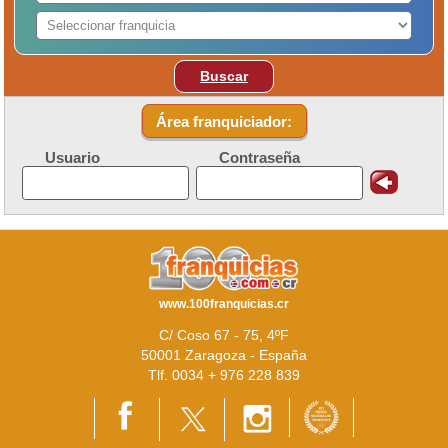
Buscar
Área franquiciador:
Usuario
Contraseña
www.100franquicias.cr
C/ Coso 67 - 75, 4ºF
50001 Zaragoza - España
Tlf. 0034 + 976 228 839