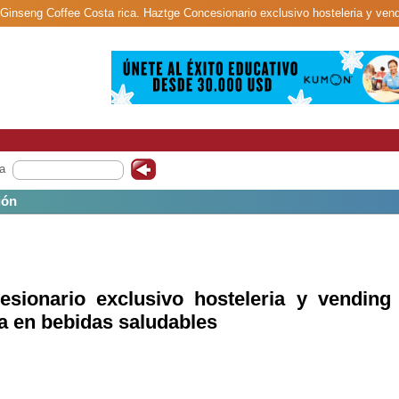
 Ginseng Coffee Costa rica. Haztge Concesionario exclusivo hosteleria y vendi
a
ión
sionario exclusivo hosteleria y vending 
ia en bebidas saludables