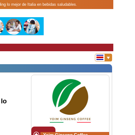
ng lo mejor de Italia en bebidas saludables.
lo
Yoim Ginseng Coffee