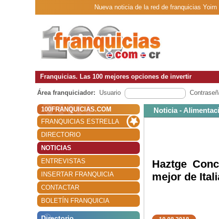
Nueva noticia de la red de franquicias Yoim
Franquicias. Las 100 mejores opciones de invertir
Área franquiciador:
Usuario
Contraseñ
100FRANQUICIAS.COM
Noticia - Alimentac
FRANQUICIAS ESTRELLA
DIRECTORIO
NOTICIAS
ENTREVISTAS
Haztge Conce
INSERTAR FRANQUICIA
mejor de Ital
CONTACTAR
BOLETÍN FRANQUICIA
Directorio