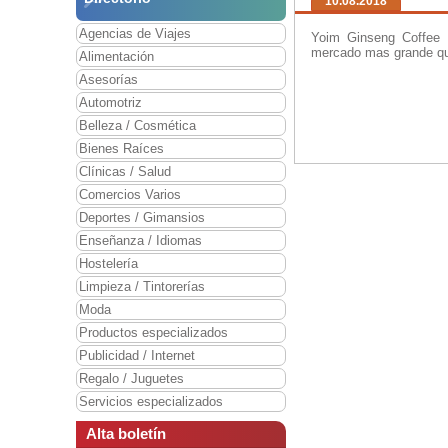
10.08.2018
Agencias de Viajes
Yoim Ginseng Coffee I
mercado mas grande qu
Alimentación
Asesorías
Automotriz
Belleza / Cosmética
Bienes Raíces
Clínicas / Salud
Comercios Varios
Deportes / Gimansios
Enseñanza / Idiomas
Hostelería
Limpieza / Tintorerías
Moda
Productos especializados
Publicidad / Internet
Regalo / Juguetes
Servicios especializados
Alta boletín