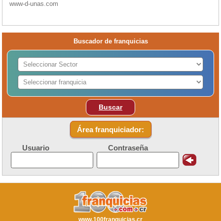
www-d-unas.com
Buscador de franquicias
Buscar
Área franquiciador:
Usuario
Contraseña
www.100franquicias.cr