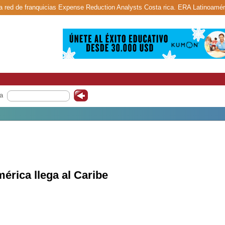
a red de franquicias Expense Reduction Analysts Costa rica. ERA Latinoaméri
a
érica llega al Caribe