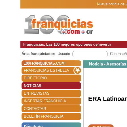
Nueva noticia de l
Franquicias. Las 100 mejores opciones de invertir
Área franquiciador:
Usuario
Contraseñ
100FRANQUICIAS.COM
Noticia - Asesorías
FRANQUICIAS ESTRELLA
DIRECTORIO
NOTICIAS
ENTREVISTAS
ERA Latinoam
INSERTAR FRANQUICIA
CONTACTAR
BOLETÍN FRANQUICIA
Directorio