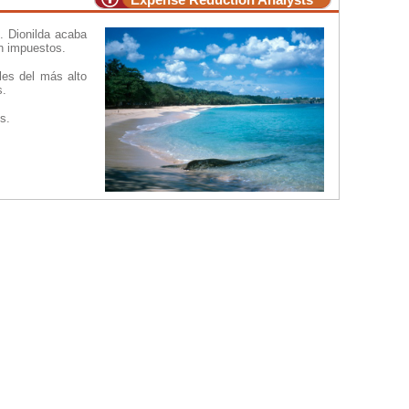
. Dionilda acaba
en impuestos.
les del más alto
s.
s.