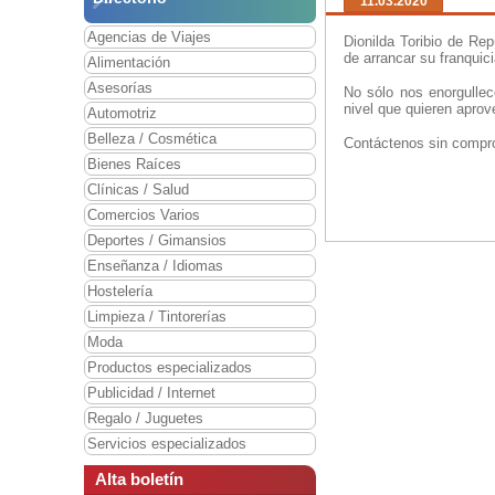
11.03.2020
Agencias de Viajes
Dionilda Toribio de Re
de arrancar su franquic
Alimentación
Asesorías
No sólo nos enorgullec
nivel que quieren aprov
Automotriz
Belleza / Cosmética
Contáctenos sin compro
Bienes Raíces
Clínicas / Salud
Comercios Varios
Deportes / Gimansios
Enseñanza / Idiomas
Hostelería
Limpieza / Tintorerías
Moda
Productos especializados
Publicidad / Internet
Regalo / Juguetes
Servicios especializados
Alta boletín