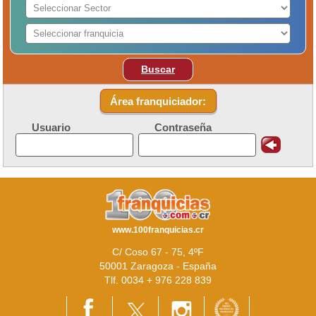
Buscar
Área franquiciador:
Usuario
Contraseña
www.100franquicias.cr
C/ Coso 67 - 75, 4ºF
50001 Zaragoza - España
Tlf. 0034 + 976 228 839