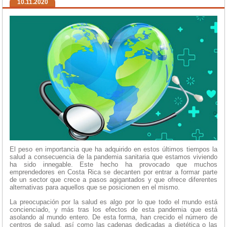
10.11.2020
El peso en importancia que ha adquirido en estos últimos tiempos la
salud a consecuencia de la pandemia sanitaria que estamos viviendo
ha sido innegable. Este hecho ha provocado que muchos
emprendedores en Costa Rica se decanten por entrar a formar parte
de un sector que crece a pasos agigantados y que ofrece diferentes
alternativas para aquellos que se posicionen en el mismo.
La preocupación por la salud es algo por lo que todo el mundo está
concienciado, y más tras los efectos de esta pandemia que está
asolando al mundo entero. De esta forma, han crecido el número de
centros de salud, así como las cadenas dedicadas a dietética o las