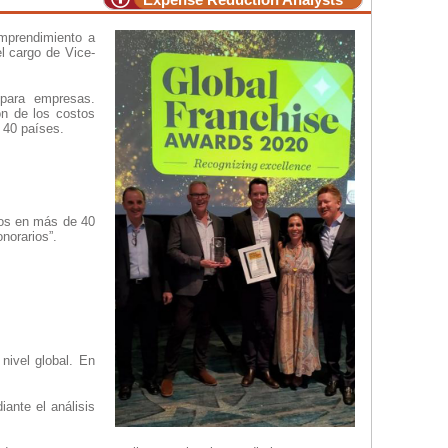
emprendimiento a
l cargo de Vice-
 para empresas.
ón de los costos
 40 países.
tos en más de 40
norarios”.
ivel global. En
ante el análisis