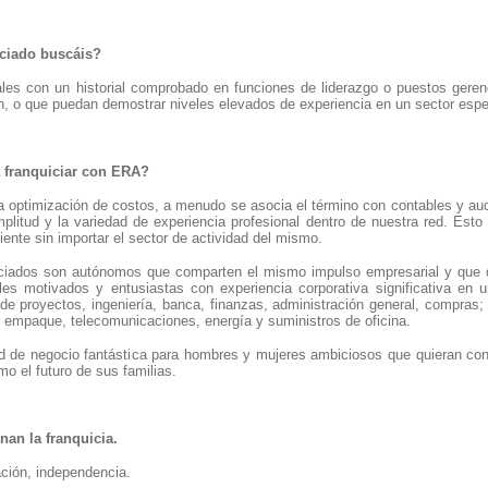
iciado buscáis?
es con un historial comprobado en funciones de liderazgo o puestos gere
n, o que puedan demostrar niveles elevados de experiencia en un sector espec
 franquiciar con ERA?
optimización de costos, a menudo se asocia el término con contables y audit
plitud y la variedad de experiencia profesional dentro de nuestra red. Esto
ente sin importar el sector de actividad del mismo.
ciados son autónomos que comparten el mismo impulso empresarial y que qu
es motivados y entusiastas con experiencia corporativa significativa en
 de proyectos, ingeniería, banca, finanzas, administración general, compras
a, empaque, telecomunicaciones, energía y suministros de oficina.
 de negocio fantástica para hombres y mujeres ambiciosos que quieran const
mo el futuro de sus familias.
nan la franquicia.
ración, independencia.