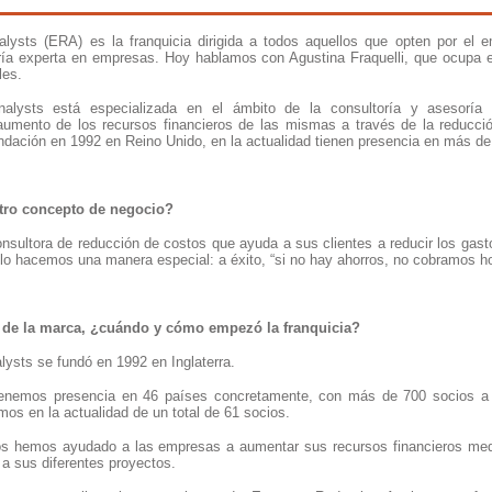
lysts (ERA) es la franquicia dirigida a todos aquellos que opten por el 
ría experta en empresas. Hoy hablamos con Agustina Fraquelli, que ocupa e
les.
alysts está especializada en el ámbito de la consultoría y asesoría
aumento de los recursos financieros de las mismas a través de la reducci
ndación en 1992 en Reino Unido, en la actualidad tienen presencia en más de
tro concepto de negocio?
ultora de reducción de costos que ayuda a sus clientes a reducir los gas
 lo hacemos una manera especial: a éxito, “si no hay ahorros, no cobramos ho
s de la marca, ¿cuándo y cómo empezó la franquicia?
ysts se fundó en 1992 en Inglaterra.
nemos presencia en 46 países concretamente, con más de 700 socios a n
os en la actualidad de un total de 61 socios.
os hemos ayudado a las empresas a aumentar sus recursos financieros medi
a sus diferentes proyectos.