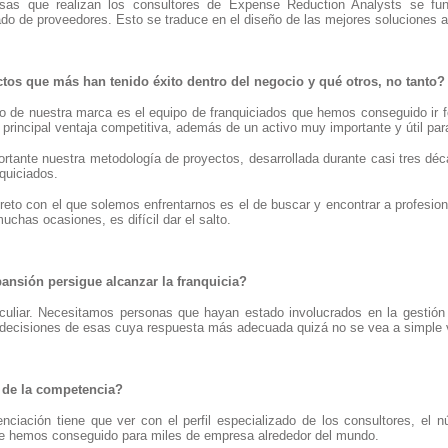
sas que realizan los consultores de Expense Reduction Analysts se fun
ado de proveedores. Esto se traduce en el diseño de las mejores soluciones 
tos que más han tenido éxito dentro del negocio y qué otros, no tanto?
to de nuestra marca es el equipo de franquiciados que hemos conseguido ir f
principal ventaja competitiva, además de un activo muy importante y útil par
tante nuestra metodología de proyectos, desarrollada durante casi tres dé
nquiciados.
 reto con el que solemos enfrentarnos es el de buscar y encontrar a profesion
uchas ocasiones, es difícil dar el salto.
ansión persigue alcanzar la franquicia?
culiar. Necesitamos personas que hayan estado involucrados en la gestió
r decisiones de esas cuya respuesta más adecuada quizá no se vea a simple v
 de la competencia?
enciación tiene que ver con el perfil especializado de los consultores, e
e hemos conseguido para miles de empresa alrededor del mundo.