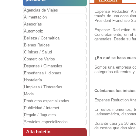
22.03.2021
Agencias de Viajes
Expense Reduction Ana
través de una consulto
Alimentación
President Franchise Sa
Asesorías
Expense Reduction An
Automotriz
Concretamente, en el 
Belleza / Cosmética
generales. Desde su fu
Bienes Raíces
Clínicas / Salud
¿En qué se basa vues
Comercios Varios
Deportes / Gimansios
Somos una empresa cons
categorías diferentes y
Enseñanza / Idiomas
Hostelería
Limpieza / Tintorerías
Cuéntanos los inicio
Moda
Expense Reduction Anal
Productos especializados
Publicidad / Internet
En estos momentos, te
Latinoamérica, disponem
Regalo / Juguetes
Servicios especializados
Durante casi ya 30 añ
de costos que dan vida 
Alta boletín