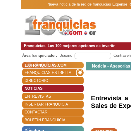
Nueva noticia de la red de franquicias Expense R
Franquicias. Las 100 mejores opciones de invertir
Área franquiciador:
Usuario
Contraseñ
100FRANQUICIAS.COM
Noticia - Asesorías
FRANQUICIAS ESTRELLA
DIRECTORIO
NOTICIAS
ENTREVISTAS
Entrevista a
INSERTAR FRANQUICIA
Sales de Exp
CONTACTAR
BOLETÍN FRANQUICIA
Directorio