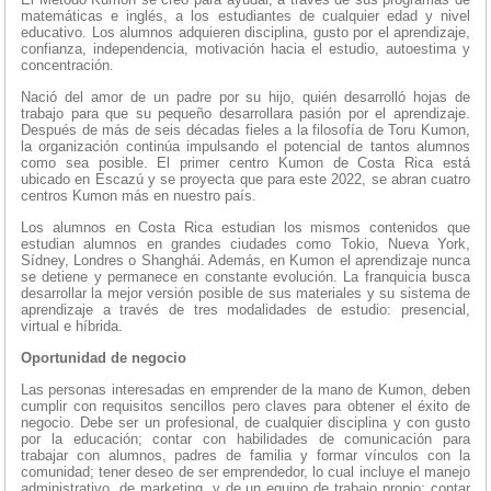
matemáticas e inglés, a los estudiantes de cualquier edad y nivel
educativo. Los alumnos adquieren disciplina, gusto por el aprendizaje,
confianza, independencia, motivación hacia el estudio, autoestima y
concentración.
Nació del amor de un padre por su hijo, quién desarrolló hojas de
trabajo para que su pequeño desarrollara pasión por el aprendizaje.
Después de más de seis décadas fieles a la filosofía de Toru Kumon,
la organización continúa impulsando el potencial de tantos alumnos
como sea posible. El primer centro Kumon de Costa Rica está
ubicado en Escazú y se proyecta que para este 2022, se abran cuatro
centros Kumon más en nuestro país.
Los alumnos en Costa Rica estudian los mismos contenidos que
estudian alumnos en grandes ciudades como Tokio, Nueva York,
Sídney, Londres o Shanghái. Además, en Kumon el aprendizaje nunca
se detiene y permanece en constante evolución. La franquicia busca
desarrollar la mejor versión posible de sus materiales y su sistema de
aprendizaje a través de tres modalidades de estudio: presencial,
virtual e híbrida.
Oportunidad de negocio
Las personas interesadas en emprender de la mano de Kumon, deben
cumplir con requisitos sencillos pero claves para obtener el éxito de
negocio. Debe ser un profesional, de cualquier disciplina y con gusto
por la educación; contar con habilidades de comunicación para
trabajar con alumnos, padres de familia y formar vínculos con la
comunidad; tener deseo de ser emprendedor, lo cual incluye el manejo
administrativo, de marketing, y de un equipo de trabajo propio; contar