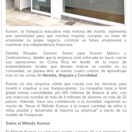
Kumon, la franquicia educativa más exitosa del mundo, representa
una oportunidad para que muchas mujeres cumplan su meta de
emprender su propio negocio, construir un futuro empresarial y
mantener una independencia financiera.
Daniela Rosales, Gerente Senior para Kumon México y
Centroamérica, detalla que la empresa está enfocada en hacer crecer
sus operaciones en Costa Rica en donde, de la mano de
emprendedores locales que deseen realizar un cambio en su
comunidad, se planea abrir al menos cuatro centros de aprendizaje
más en las zonas de
Heredia, Alajuela y Curridabat
.
Kumon es una empresa sólida que cuenta con los recursos para
invertir e impulsar a sus franquiciatarios. La compañía tiene a nivel
global ventas consolidadas por 885 millones de dólares al año, con
una matrícula mundial de más de 4 millones de alumnos en más de 55
países. Además, hace una contribución a la sociedad, siguiendo su
misión de “llevar el Método Kumon a la mayor cantidad de niños y
niñas posible y desarrollar al máximo su potencial” a través de su
modelo de franquicias.
Sobre el Método Kumon
El Método Kumon se creó para ayudar, a través de sus programas de