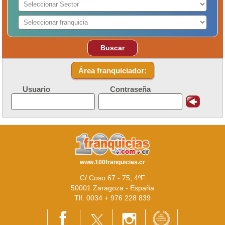
Buscar
Área franquiciador:
Usuario
Contraseña
www.100franquicias.cr
C/ Coso 67 - 75, 4ºF
50001 Zaragoza - España
Tlf. 0034 + 976 228 839