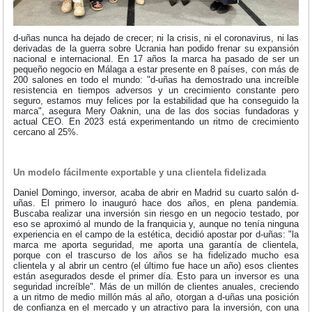
d-uñas nunca ha dejado de crecer; ni la crisis, ni el coronavirus, ni las
derivadas de la guerra sobre Ucrania han podido frenar su expansión
nacional e internacional. En 17 años la marca ha pasado de ser un
pequeño negocio en Málaga a estar presente en 8 países, con más de
200 salones en todo el mundo: "d-uñas ha demostrado una increíble
resistencia en tiempos adversos y un crecimiento constante pero
seguro, estamos muy felices por la estabilidad que ha conseguido la
marca", asegura Mery Oaknin, una de las dos socias fundadoras y
actual CEO. En 2023 está experimentando un ritmo de crecimiento
cercano al 25%.
Un modelo fácilmente exportable y una clientela fidelizada
Daniel Domingo, inversor, acaba de abrir en Madrid su cuarto salón d-
uñas. El primero lo inauguró hace dos años, en plena pandemia.
Buscaba realizar una inversión sin riesgo en un negocio testado, por
eso se aproximó al mundo de la franquicia y, aunque no tenía ninguna
experiencia en el campo de la estética, decidió apostar por d-uñas: "la
marca me aporta seguridad, me aporta una garantía de clientela,
porque con el trascurso de los años se ha fidelizado mucho esa
clientela y al abrir un centro (el último fue hace un año) esos clientes
están asegurados desde el primer día. Esto para un inversor es una
seguridad increíble". Más de un millón de clientes anuales, creciendo
a un ritmo de medio millón más al año, otorgan a d-uñas una posición
de confianza en el mercado y un atractivo para la inversión, con una