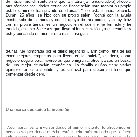
de intraemprendimiento en el que la matriz (la franquiciadora) ofrece a
sus técnicas facilidades extras de financiación para montar su propio
establecimiento franquiciado de d-uñas. Y de esta manera Gabriela
Durán, 25 años, se hizo con su propio salón: "conté con la ayuda
inestimable de la marca y con el apoyo de mis padres y estoy feliz
con mi propia tienda, es un negocio en el que me he formado y he
crecido, en sólo 3 meses que lleva abierto el salón ya es rentable y
estoy pensando en montar otro más", asegura.
d-uñas fue nombrada por el diario argentino Clarín como "una de las
cinco mejores empresas para llevar en la maleta", es decir, como
negocio seguro para inversores que emigran a otros países en busca
de una mejor situación económica. La familia d-uñas tiene varios
ejemplos en este sentido, y es un aval para crecer sin tener que
comenzar desde cero.
Una marca que cuida la inversión
"Acompañamos al inversor desde el primer instante; le ofrecemos un
negocio seguro donde el éxito está mucho más probado que si fuera
solo y sobre todo acompañado, que es lo que busca un franquiciado: