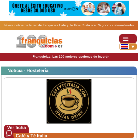
Nueva noticia de la red de franquicias Café y Té Italia Costa rica. Negocio cafetería-tienda-
distribución exclusiva de zona café-te-tisanas-chocolates Italia..
Franquicias. Las 100 mejores opciones de invertir
Noticia - Hostelería
Ver ficha
Café y Té Italia