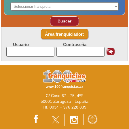
Buscar
Área franquiciador:
Usuario
Contraseña
www.100franquicias.cr
C/ Coso 67 - 75, 4ºF
50001 Zaragoza - España
Tlf. 0034 + 976 228 839