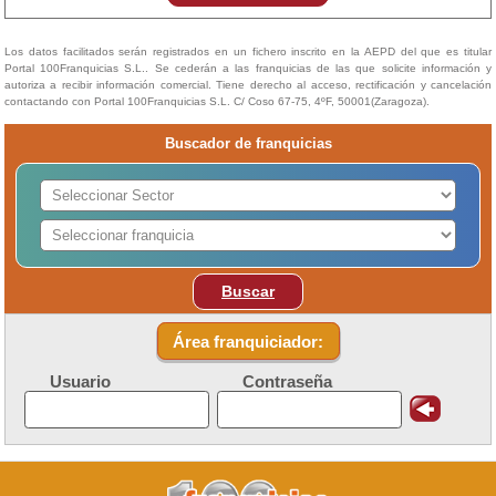
Los datos facilitados serán registrados en un fichero inscrito en la AEPD del que es titular
Portal 100Franquicias S.L.. Se cederán a las franquicias de las que solicite información y
autoriza a recibir información comercial. Tiene derecho al acceso, rectificación y cancelación
contactando con Portal 100Franquicias S.L. C/ Coso 67-75, 4ºF, 50001(Zaragoza).
Buscador de franquicias
Buscar
Área franquiciador:
Usuario
Contraseña