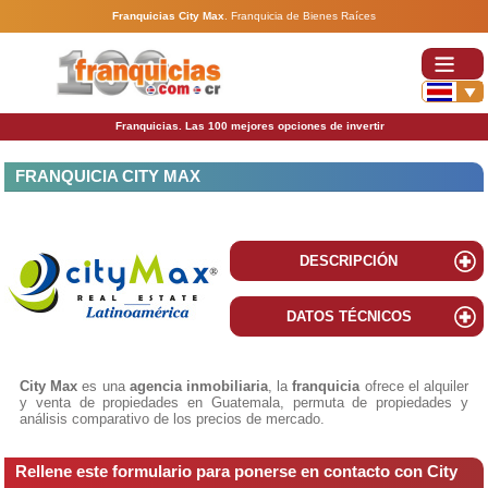
Franquicias City Max
.
Franquicia de Bienes Raíces
Franquicias. Las 100 mejores opciones de invertir
FRANQUICIA CITY MAX
DESCRIPCIÓN
DATOS TÉCNICOS
City Max
es una
agencia inmobiliaria
, la
franquicia
ofrece el alquiler
y venta de propiedades en Guatemala, permuta de propiedades y
análisis comparativo de los precios de mercado.
Rellene este formulario para ponerse en contacto con City