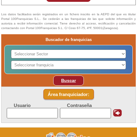
Los datos facilitados serán registrados en un fichero inscrito en la AEPD del que es titular
Portal 100Franquicias S.L.. Se cederán a las franquicias de las que solicite información y
autoriza a recibir información comercial. Tiene derecho al acceso, rectificación y cancelación
contactando con Portal 100Franquicias S.L. C/ Coso 67-75, 4ºF, 50001(Zaragoza).
Buscador de franquicias
Buscar
Área franquiciador:
Usuario
Contraseña