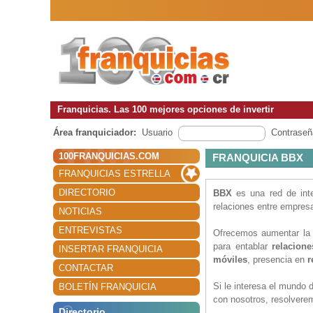
Franquicias. Las 100 mejores opciones de invertir
Área franquiciador:
Usuario
Contraseñ
100FRANQUICIAS.COM
FRANQUICIA BBX
FRANQUICIAS ESTRELLA
DIRECTORIO
BBX
es una red de int
relaciones entre empres
NOTICIAS
ENTREVISTAS
Ofrecemos aumentar la
para entablar
relacion
INSERTAR FRANQUICIA
móviles
, presencia en
r
CONTACTAR
Si le interesa el mundo 
BOLETÍN FRANQUICIA
con nosotros, resolvere
Directorio