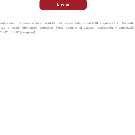
Enviar
trados en un fichero inscrito en la AEPD del que es titular Portal 100Franquicias S.L.. Se ceder
oriza a recibir información comercial. Tiene derecho al acceso, rectificación y cancelaci
75, 4ºF, 50001(Zaragoza).