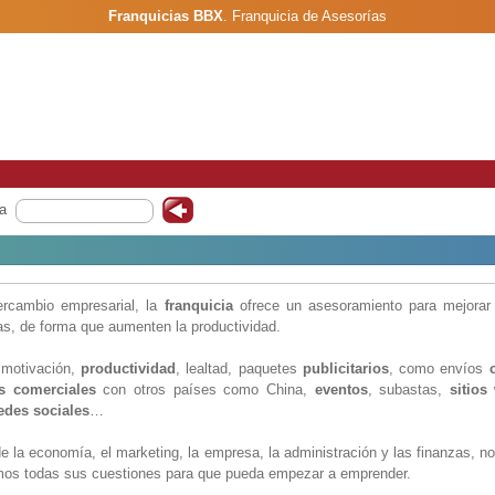
Franquicias BBX
.
Franquicia de Asesorías
a
ercambio empresarial, la
franquicia
ofrece un asesoramiento para mejorar 
as, de forma que aumenten la productividad.
 motivación,
productividad
, lealtad, paquetes
publicitarios
, como envíos
es comerciales
con otros países como China,
eventos
, subastas,
sitios
edes sociales
…
de la economía, el marketing, la empresa, la administración y las finanzas, n
mos todas sus cuestiones para que pueda empezar a emprender.