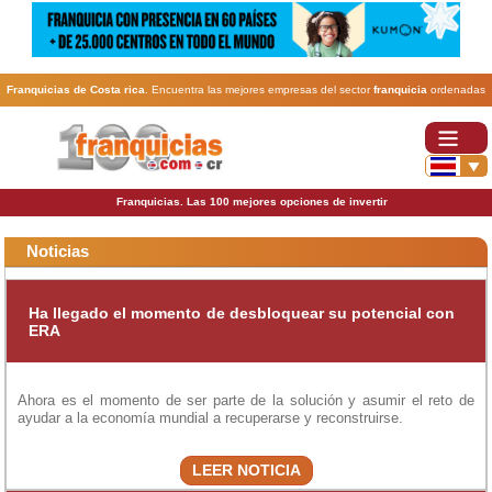
Franquicias de Costa rica
. Encuentra las mejores empresas del sector
franquicia
ordenadas
por actividad. En www.100franquicias.cr encontrarás las
franquicias
más rentables, baratas y
seguras.
Franquicias. Las 100 mejores opciones de invertir
Noticias
Ha llegado el momento de desbloquear su potencial con
ERA
Ahora es el momento de ser parte de la solución y asumir el reto de
ayudar a la economía mundial a recuperarse y reconstruirse.
LEER NOTICIA