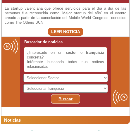
que ya funciona en cientos de centros que y que ya es conocido por lo
que locales proximos a donde ya existe estan interesados en ello, el
La startup valenciana que ofrece servicios para el día a día de las
90% de la poblacion no realiza a vcitividad fisica y este sistema ayuda
personas fue reconocida como ‘Mejor startup del año’ en el evento
mucho a estar en forma, interesados contactar telefonicamente 0034
creado a partir de la cancelación del Mobile World Congress, conocido
673366528.
como The Others BCN
LEER NOTICIA
Buscador de noticias
¿Interesado en un
sector
o
franquicia
concreta?
Infórmate buscando todas sus noticas
relacionadas
Buscar
Noticias