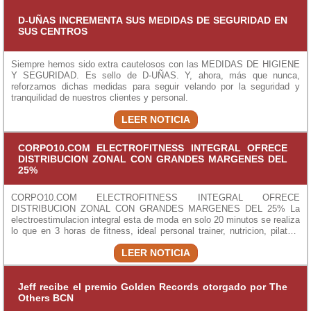
D-UÑAS INCREMENTA SUS MEDIDAS DE SEGURIDAD EN
SUS CENTROS
Siempre hemos sido extra cautelosos con las MEDIDAS DE HIGIENE
Y SEGURIDAD. Es sello de D-UÑAS. Y, ahora, más que nunca,
reforzamos dichas medidas para seguir velando por la seguridad y
tranquilidad de nuestros clientes y personal.
LEER NOTICIA
CORPO10.COM ELECTROFITNESS INTEGRAL OFRECE
DISTRIBUCION ZONAL CON GRANDES MARGENES DEL
25%
CORPO10.COM ELECTROFITNESS INTEGRAL OFRECE
DISTRIBUCION ZONAL CON GRANDES MARGENES DEL 25% La
electroestimulacion integral esta de moda en solo 20 minutos se realiza
lo que en 3 horas de fitness, ideal personal trainer, nutricion, pilates,
yoga, gimnasios,estetica, clinicas, rehabilitacion, tenis, padel, etc.
LEER NOTICIA
Para estar en forma , perder peso rapidamente con poco esfuerzo y
tiempo.Ofrecemos todo lo necesario para operar correctamente,
equipos los mas avanzados del mercado, inalambricos, formacion,
protocolos, clientes interesados en la zona. Obtenga ingresos
Jeff recibe el premio Golden Records otorgado por The
recurrentes importantes media de 3.000 € por equipo en su zona
Others BCN
ofreciendo Corpo10, equipo para una a diez personas a la vez. Sistema