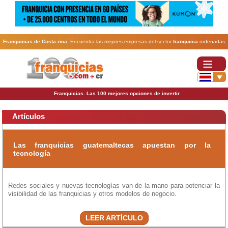
Franquicias de Costa rica
. Encuentra las mejores empresas del sector
franquicia
ordenadas
por actividad. En www.100franquicias.cr encontrarás las
franquicias
más rentables, baratas y
seguras.
Franquicias. Las 100 mejores opciones de invertir
Artículos
Las franquicias guatemaltecas apuestan por la
tecnología
Redes sociales y nuevas tecnologías van de la mano para potenciar la
visibilidad de las franquicias y otros modelos de negocio.
LEER ARTÍCULO