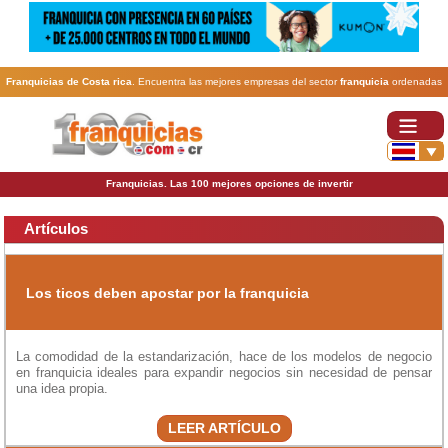
Franquicias de Costa rica
. Encuentra las mejores empresas del sector
franquicia
ordenadas
por actividad. En www.100franquicias.cr encontrarás las
franquicias
más rentables, baratas y
seguras.
Franquicias. Las 100 mejores opciones de invertir
Artículos
Los ticos deben apostar por la franquicia
La comodidad de la estandarización, hace de los modelos de negocio
en franquicia ideales para expandir negocios sin necesidad de pensar
una idea propia.
LEER ARTÍCULO