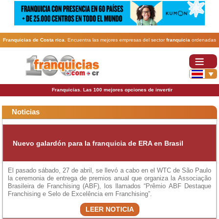
Franquicias de Costa rica
. Encuentra las mejores empresas del sector
franquicia
ordenadas
por actividad. En www.100franquicias.cr encontrarás las
franquicias
más rentables, baratas y
seguras.
Franquicias. Las 100 mejores opciones de invertir
Noticias
Nuevo galardón para la franquicia de ERA en Brasil
El pasado sábado, 27 de abril, se llevó a cabo en el WTC de São Paulo
la ceremonia de entrega de premios anual que organiza la Associação
Brasileira de Franchising (ABF), los llamados “Prêmio ABF Destaque
Franchising e Selo de Excelência em Franchising”.
LEER NOTICIA