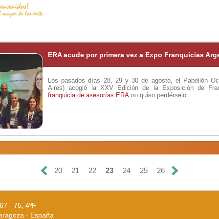
ERA acude por primera vez a Expo Franquicias Arg
Los pasados días 28, 29 y 30 de agosto, el Pabellón Oc
Aires) acogió la XXV Edición de la Exposición de Fran
franquicia de asesorías
ERA
no quiso perdérselo.
20
21
22
23
24
25
26
67 - 75, 4ºF
aragoza - España