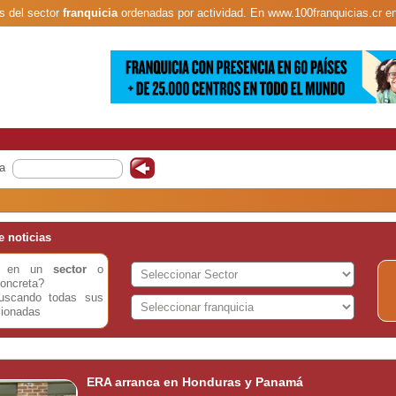
s del sector
franquicia
ordenadas por actividad. En www.100franquicias.cr e
a
 noticias
do en un
sector
o
oncreta?
buscando todas sus
cionadas
ERA arranca en Honduras y Panamá