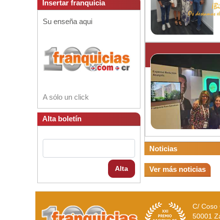
Insertar franquicia
Su enseña aqui
A sólo un click
Alta boletín
Noticias
Alta
Ver más noticias
C/ Coso 
50001 Z