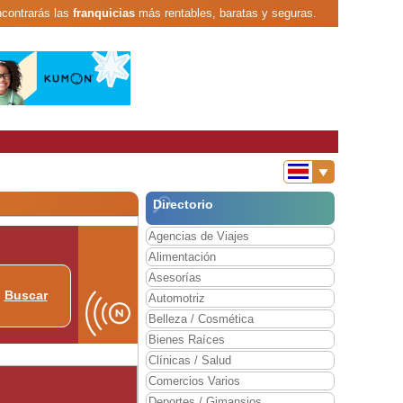
ncontrarás las
franquicias
más rentables, baratas y seguras.
Directorio
Agencias de Viajes
Alimentación
Asesorías
Buscar
Automotriz
Belleza / Cosmética
Bienes Raíces
Clínicas / Salud
Comercios Varios
Deportes / Gimansios