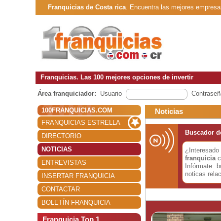
Franquicias de Costa rica
. Encuentra las mejores empresa
Franquicias. Las 100 mejores opciones de invertir
Área franquiciador:
Usuario
Contraseñ
100FRANQUICIAS.COM
Noticias
FRANQUICIAS ESTRELLA
Buscador de
DIRECTORIO
NOTICIAS
¿Interesa
franquicia
c
ENTREVISTAS
Infórmate 
noticas rela
INSERTAR FRANQUICIA
CONTACTAR
BOLETÍN FRANQUICIA
Franquicia Top 1