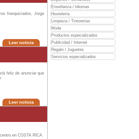
Enseñanza / Idiomas
os franquiciados, Jorge
Hostelería
Limpieza / Tintorerías
Moda
Productos especializados
Leer noticia
Publicidad / Internet
Regalo / Juguetes
Servicios especializados
tá feliz de anunciar que
n.
Leer noticia
 centro en COSTA RICA.