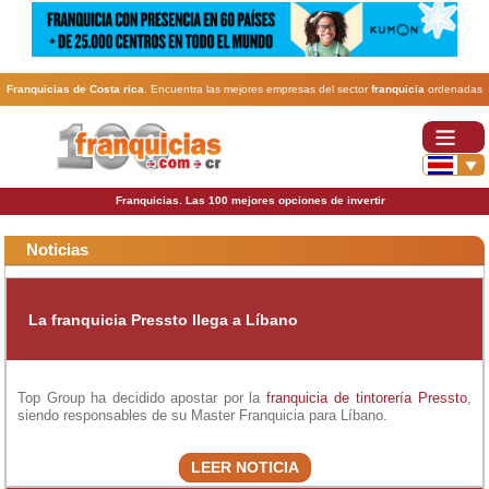
Franquicias de Costa rica
. Encuentra las mejores empresas del sector
franquicia
ordenadas
por actividad. En www.100franquicias.cr encontrarás las
franquicias
más rentables, baratas y
seguras.
Franquicias. Las 100 mejores opciones de invertir
Noticias
La franquicia Pressto llega a Líbano
Top Group ha decidido apostar por la
franquicia de tintorería
Pressto
,
siendo responsables de su Master Franquicia para Líbano.
LEER NOTICIA