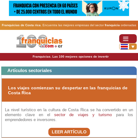
Franquicias de Costa rica
. Encuentra las mejores empresas del sector
franquicia
ordenadas
por actividad. En www.100franquicias.cr encontrarás las
franquicias
más rentables, baratas y
seguras.
Franquicias. Las 100 mejores opciones de invertir
Artículos sectoriales
Los viajes comienzan su despertar en las franquicias de
Costa Rica
La nivel turístico en la cultura de Costa Rica se ha convertido en un
elemento clave en el
sector de viajes y turismo
para los
emprendedores e inversores.
LEER ARTÍCULO