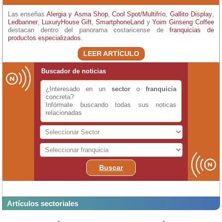
Las enseñas
Alergia y Asma Shop
,
Cool Spot/Multifrío
,
Gallito Display
,
Ledbanner
,
LuxuryHouse Gift
,
SmartphoneLand
y
Yoim Ginseng Coffee
destacan dentro del panorama costaricense de
franquicias de
productos especializados
.
LEER ARTÍCULO
Buscador de noticias
¿Interesado en un
sector
o
franquicia
concreta?
Infórmate buscando todas sus noticas
relacionadas
Buscar
Artículos sectoriales