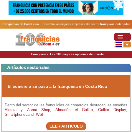
Franquicias de Costa rica
. Encuentra las mejores empresas del sector
franquicia
ordenadas
por actividad. En www.100franquicias.cr encontrarás las
franquicias
más rentables, baratas y
seguras.
Franquicias. Las 100 mejores opciones de invertir
Artículos sectoriales
El comercio se pasa a la franquicia en Costa Rica
Dento del sector de las franquicias de comercios destacan las enseñas
Alergia y Asma Shop
,
Almacén el Gallito
,
Gallito Display
,
SmartphoneLand
,
WSI
.
LEER ARTÍCULO