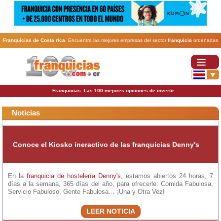
Franquicias de Costa rica
. Encuentra las mejores empresas del sector
franquicia
ordenadas
por actividad. En www.100franquicias.cr encontrarás las
franquicias
más rentables, baratas y
seguras.
Franquicias. Las 100 mejores opciones de invertir
Noticias
Conoce el Kiosko ineractivo de las franquicias Denny's
En la
franquicia de hostelería
Denny's
, estamos abiertos 24 horas, 7
días a la semana, 365 días del año, para ofrecerle: Comida Fabulosa,
Servicio Fabuloso, Gente Fabulosa… ¡Una y Otra Vez!
LEER NOTICIA