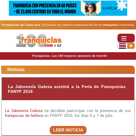
Franquicias de Costa rica
. Encuentra las mejores empresas del sector
franquicia
ordenadas
por actividad. En www.100franquicias.cr encontrarás las
franquicias
más rentables, baratas y
seguras.
Franquicias. Las 100 mejores opciones de invertir
Noticias
La Jabonería Galesa asistirá a la Feria de Franquicias
FANYF 2016
La Jabonería Galesa
ha decidido partcicipar con la presencia de sus
franquicias de belleza
en FANYF 2016, los días 6 y 7 de julio.
LEER NOTICIA