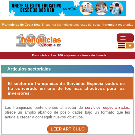
Franquicias de Costa rica
. Encuentra las mejores empresas del sector
franquicia
ordenadas
por actividad. En www.100franquicias.cr encontrarás las
franquicias
más rentables, baratas y
seguras.
Franquicias. Las 100 mejores opciones de invertir
Artículos sectoriales
El sector de franquicias de Servicios Especializados se
ha convertido en uno de los mas atractivos para los
inversores.
Las franquicias pertencientes al sector de
servicios especializados
,
ofrece un amplio abanico de posibilidades bajo un formato que les
ayuda a crecer y conseguir nuevos objetivos.
LEER ARTÍCULO